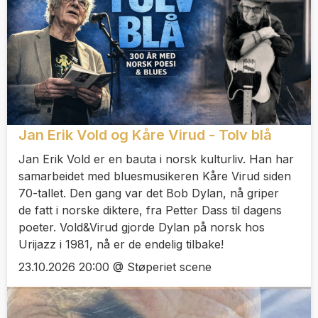
Jan Erik Vold og Kåre Virud - Tolv blå
Jan Erik Vold er en bauta i norsk kulturliv. Han har
samarbeidet med bluesmusikeren Kåre Virud siden
70-tallet. Den gang var det Bob Dylan, nå griper
de fatt i norske diktere, fra Petter Dass til dagens
poeter. Vold&Virud gjorde Dylan på norsk hos
Urijazz i 1981, nå er de endelig tilbake!
23.10.2026 20:00 @ Støperiet scene